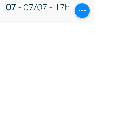
07
- 07/07 - 17h
PRAÇA ANTÔNIO POMPEU -
CENTRO
MONUMENTO-TÚMULO A
CARLOS GOMES
.A Praça Antônio Pompeu está
localizada no marco zero de
Campinas, entre as ruas Barreto
Leme, Sacramento, Barão de Jaguara
e Benjamin Constant, próximo ao
Jockey Club Campineiro. A partir da
praça foram desenhadas as
primeiras ruas da cidade. A partir
dessa praça, delimitou-se o centro